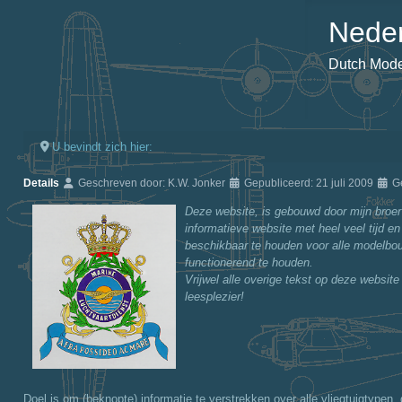
Neder
Dutch Model
U bevindt zich hier:
Details
Geschreven door:
K.W. Jonker
Gepubliceerd: 21 juli 2009
G
Deze website, is gebouwd door mijn broer 
informatieve website met heel veel tijd en
beschikbaar te houden voor alle modelbou
functionerend te houden.
Vrijwel alle overige tekst op deze website
leesplezier!
Doel is om (beknopte) informatie te verstrekken over alle vliegtuigtypen, d