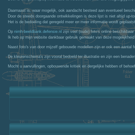
Daarnaast is, waar mogelijk, ook aandacht besteed aan eventueel beschi
Door de steeds doorgaande ontwikkelingen is deze lijst is niet altijd up-to
Het is de bedoeling dat geregeld meer en meer informatie wordt geplaatst
Op
nimh-beeldbank.defensie.nl
zijn veel (oude) foto's online beschikbaa
Ik heb op mijn website dankbaar gebruik gemaakt van deze mogelijkheid
Naast foto's van door mijzelf gebouwde modellen zijn er ook een aantal
De kleurenschema's zijn vooral bedoeld ter illustratie en zijn een benader
Mocht u aanvullingen, opbouwende kritiek en dergelijke hebben of behoe