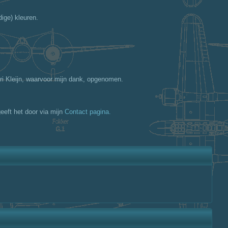
ige) kleuren.
ri Kleijn, waarvoor mijn dank, opgenomen.
eeft het door via mijn
Contact pagina.