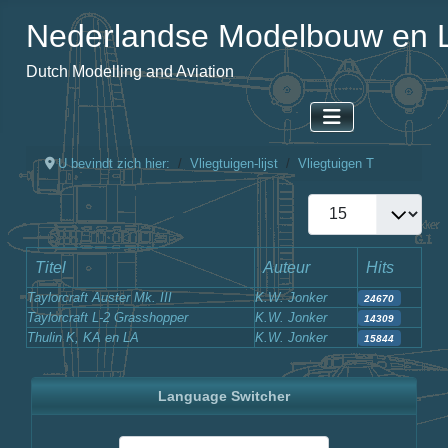
Nederlandse Modelbouw en L
Dutch Modelling and Aviation
U bevindt zich hier:
Vliegtuigen-lijst
Vliegtuigen T
Toon #
Artikelen
Titel
Auteur
Hits
Taylorcraft Auster Mk. III
K.W. Jonker
24670
Taylorcraft L-2 Grasshopper
K.W. Jonker
14309
Thulin K, KA en LA
K.W. Jonker
15844
Language Switcher
Selecteer de taal