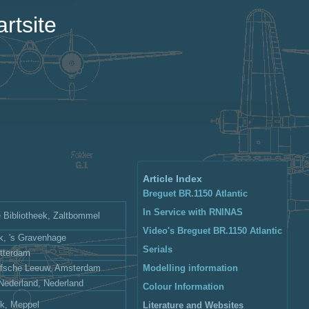
rtsite
Article Index
Breguet BR.1150 Atlantic
In Service with RNlNAS
 Bibliotheek, Zaltbommel
Video's Breguet BR.1150 Atlantic
k, 's Gravenhage
Serials
otterdam
afsche Leeuw, Amsterdam
Modelling information
 Nederland, Nederland
Colour Information
nk, Meppel
Literature and Websites