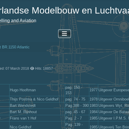
landse Modelbouw en Luchtvaa
ling and Aviation
t BR.1150 Atlantic
ted: 07 March 2018
Hits: 18857
pag. 150 -
Hugo Hooftman
1977
Uitgever Europese
153
Thijs Postma & Nico Geldhof
pag. 74 - 75
1978
Uitgever Omniboe
Bart Wendstedt
Pag.388 - 390
1983
Uitgevers Wyt, R
Bart M. Rijnhout
pag. 45 - 67
1984
Uitgever De Bata
D
Frans van 't Hof
Pag. 2 - 7
1985
Uitgever I.P.M.S.
Pag. 139 -
Nico Geldhof
1985
Uitgeverij Ten Bri