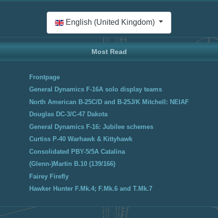
Select your language
English (United Kingdom)
Most Read
Frontpage
General Dynamics F-16A solo display teams
North American B-25C/D and B-25J/K Mitchell: NEIAF
Douglas DC-3/C-47 Dakota
General Dynamics F-16: Jubilee schemes
Curtiss P-40 Warhawk & Kittyhawk
Consolidated PBY-5/5A Catalina
(Glenn-)Martin B.10 (139/166)
Fairey Firefly
Hawker Hunter F.Mk.4; F.Mk.6 and T.Mk.7