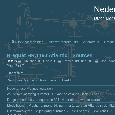
Neder
Dutch Model
U bevindt zich hier:
Aircraft factory lists
Aircrafts B
Bregue
Breguet BR.1150 Atlantic - Sources
Details
Published: 09 June 2011
Created: 09 June 2011
Last Upda
Page 7 of 7
Literature.
Zestig jaar Marineluchtvaartdienst in Beeld.
Nederlandse Marinevliegtuigen
AVIA; 42e jaargang nummer 11: Gaat de Atlantic uit de lucht?
De geschiedenis van squadron 321: Nooit op de tweede plaats
Modelbouw in Plastic jaargang 14, nummer 1: 15 Jaar Atlantic in de ML
Luchtvaartwereld; 2e jaargang nummer 5: Adieu Atlantic ...Welkom P-3