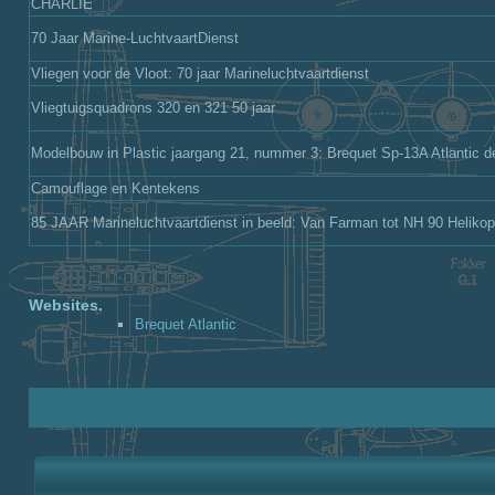
CHARLIE
70 Jaar Marine-LuchtvaartDienst
Vliegen voor de Vloot: 70 jaar Marineluchtvaartdienst
Vliegtuigsquadrons 320 en 321 50 jaar
Modelbouw in Plastic jaargang 21, nummer 3: Brequet Sp-13A Atlantic d
Camouflage en Kentekens
85 JAAR Marineluchtvaartdienst in beeld: Van Farman tot NH 90 Helikop
Websites.
Brequet Atlantic