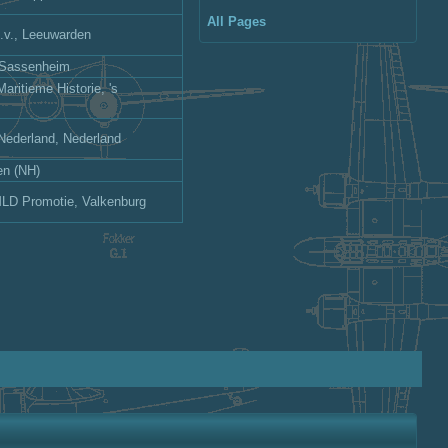
All Pages
b.v., Leeuwarden
 Sassenheim
Maritieme Historie, 's
 Nederland, Nederland
en (NH)
MLD Promotie, Valkenburg