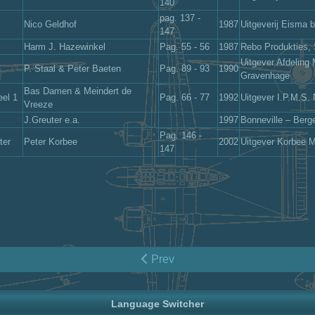
140
pag. 137 -
Nico Geldhof
1987
Uitgeverij Eisma 
147
Harm J. Hazewinkel
Pag. 55 - 56
1987
Rebo Produkties,
Uitgever Afdeling 
P. Staal & Peter Baeten
Pag. 89 - 93
1990
Gravenhage
Bas Damen & Meindert de
eel 1
Pag. 66 - 77
1992
Uitgever I.P.M.S.
Vreeze
J.Greuter e.a.
1997
Bonneville – Berg
Pag. 146 -
ter
Peter Korbee
2002
Uitgever Korbee 
147
Prev
Language Switcher