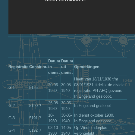
Datum
Datum
Registratie
Constr.nr.
in
uit
Opmerkingen
dienst
dienst
Heeft van 18/11/1930 t/m
20-06-
30-05-
08/01/1931 tijdelijk de civiele
G-1
5185
1930
1940
registratie PH-AFQ gevoerd.
In Engeland gesloopt.
26-08-
30-05-
G-2
5190 ?
In Engeland gesloopt
1930
1940
10-
30-05-
In dienst oktober 1930.
G-3
5191 ?
1930
1940
In Engeland gesloopt
03-10-
14-05-
Op Westeinderplas
G-4
5192 ?
1930
1940
verongelukt