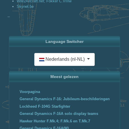
WW2Aircraft.net; Fokker C.VIIIw
Skynet.be
--
Language Switcher
Selecteer de taal
Nederlands (nl-NL)
Meest gelezen
Voorpagina
General Dynamics F-16: Jubileum-beschilderingen
Lockheed F-104G Starfighter
General Dynamics F-16A solo display teams
Hawker Hunter F.Mk.4; F.Mk.6 en T.Mk.7
General Dynamics F-16A(M)