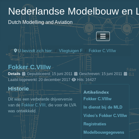
Nederlandse Modelbouw en L
Dutch Modelling and Aviation
U bevindt zich hier:
Vliegtuigen F
Fokker C.VIIIw
Fokker C.VIIIw
Details
Gepubliceerd: 15 juni 2011
Geschreven: 15 juni 2011
Laatst bijgewerkt: 20 december 2017
Hits: 16427
Historie
Artikelindex
Fokker C.VIIIw
Dit was een verbeterde drijverversie
van de
Fokker C.VIII
, die voor de LVA
In dienst bij de MLD
was ontwikkeld.
Video's Fokker C.VIIIw
Registraties
Modelbouwgegevens