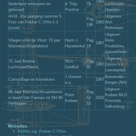
1982
Nederland ontworpen en
& Thijs
75
Luchtvaart,
gebouwd
Postma
Haarlem
AVIA: 41e jaargang nummer 5:
Uitgevers
Pag.
Foto van Fokker C.VIIIw L-1
1982
Wyt,
198
(rozet)
Rotterdam
Uitgever:
Vliegen voor de Vloot; 70 jaar
Harm J.
Pag.
Rebo
1987
Marineluchtvaartdienst
Hazewinkel
18
Produkties,
Sassenheim
Uitgeverij
70 Jaar Marine-
Nico
Pag.
1987
Eisma b.v.,
LuchtvaartDienst
Geldhof
32
Leeuwarden
J.Greuter
Bonneville –
Camouflage en Kentekens
1997
e.a.
Bergen (NH)
Uitgever:
85 Jaar Marineluchtvaartdienst
Pag.
Peter
Korbee MLD
in beeld Van Farman tot NH 90
52 -
2002
Korbee
Promotie,
Helikopter
53
Valkenburg
Websites.
AirWiki.org: Fokker C.VIIIw