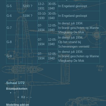
13-2-
30-05-
G-5
5193 ?
In Engeland gesloopt
1931
1940
03-10-
30-05-
G-6
5194 ?
In Engeland gesloopt
1930
1940
In dienst juli 1934.
07-
12-05-
G-7
In brand geschoten op Marine
1934
1940
Vliegkamp De Mok
In dienst juli 1934.
07-
12-05-
G-8
Op het strand bij
1934
1940
Scheveningen vernield
In dienst juli 1934.
07-
12-05-
G-9
In brand geschoten op Marine
1934
1940
Vliegkamp De Mok
Schaal 1/72
Bouwpakketten
--
Kit --
: --
Modelling add-on