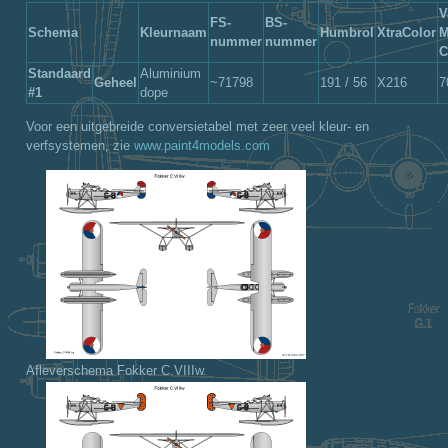
V
FS-
BS-
Schema
Kleurnaam
Humbrol
XtraColor
M
nummer
nummer
C
Standaard
Aluminium
Geheel
~71798
191 / 56
X216
7
#1
dope
Voor een uitgebreide conversietabel met zeer veel kleur- en
verfsystemen, zie
www.paint4models.com
Afleverschema Fokker C.VIIIw.