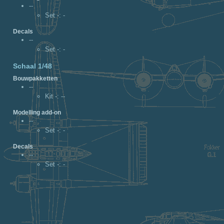
--
Set -
: -
Decals
--
Set -
: -
Schaal 1/48
Bouwpakketten
--
Kit -
: --
Modelling add-on
--
Set -
: -
Decals
--
Set -
: -