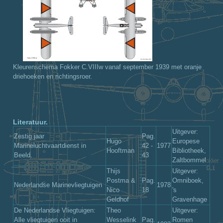
Kleurenschema Fokker C.VIIIw vanaf september 1939 met oranje
driehoeken en richtingsroer.
Literatuur.
Uitgever:
Zestig jaar
Pag.
Hugo
Europese
Marineluchtvaartdienst in
42 -
1977
Hooftman
Bibliotheek,
Beeld.
43
Zaltbommel
Thijs
Uitgever:
Postma &
Pag.
Omniboek,
Nederlandse Marinevliegtuigen
1978
Nico
18
's
Geldhof
Gravenhage
De Nederlandse Vliegtuigen:
Theo
Uitgever:
Alle vliegtuigen ooit in
Wesselink
Pag.
Romen