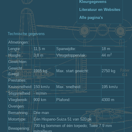
Kleurgegevens
Literatuur en Websites
Alle pagina's
Technische gegevens
Afmetingen:
Lengte:
11,5 m
Spanwijdte:
18 m
2
Hoogte:
3,8 m
Vleugeloppervlak:
44 m
Gewichten:
Gewicht
1915 kg
Max. start gewicht:
2750 kg
(Leeg):
Prestaties:
Kruissnelheid:
150 km/u
Max. snelheid:
195 km/u
Stijgsnelheid
- m/min
Vliegbereik:
900 km
Plafond:
4300 m
Overigen:
Bemanning:
Drie man
Motortype:
Eén Hispano-Suiza 51 van 520 pk
700 kg bommen of één torpedo; Twee 7.9 mm
Bewapening:
mitrailleurs