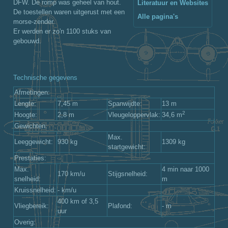
DFW. De romp was geheel van hout.
Literatuur en Websites
De toestellen waren uitgerust met een
Alle pagina's
morse-zender.
Er werden er zo'n 1100 stuks van
gebouwd.
Technische gegevens
Afmetingen:
Lengte:
7,45 m
Spanwijdte:
13 m
2
Hoogte:
2,8 m
Vleugeloppervlak:
34,6 m
Gewichten:
Max.
Leeggewicht:
930 kg
1309 kg
startgewicht:
Prestaties:
Max.
4 min naar 1000
170 km/u
Stijgsnelheid:
snelheid:
m
Kruissnelheid:
- km/u
400 km of 3,5
Vliegbereik:
Plafond:
- m
uur
Overig: