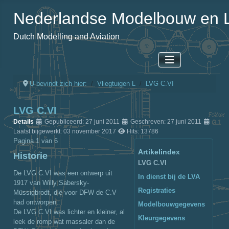
Nederlandse Modelbouw en L
Dutch Modelling and Aviation
U bevindt zich hier:
Vliegtuigen L
LVG C.VI
LVG C.VI
Details
Gepubliceerd: 27 juni 2011
Geschreven: 27 juni 2011
Laatst bijgewerkt: 03 november 2017
Hits: 13786
Pagina 1 van 6
Artikelindex
Historie
LVG C.VI
De LVG C.VI was een ontwerp uit
In dienst bij de LVA
1917 van Willy Sabersky-
Registraties
Müssigbrodt, die voor DFW de C.V
had ontworpen.
Modelbouwgegevens
De LVG C.VI was lichter en kleiner, al
Kleurgegevens
leek de romp wat massaler dan de