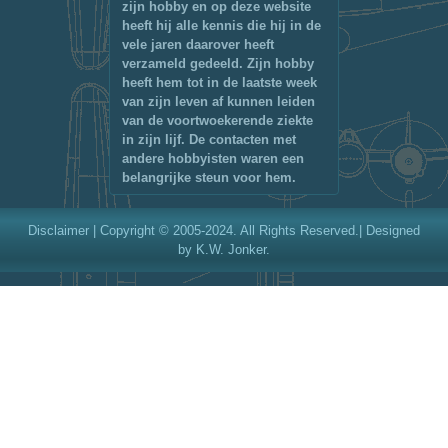
zijn hobby en op deze website
heeft hij alle kennis die hij in de
vele jaren daarover heeft
verzameld gedeeld. Zijn hobby
heeft hem tot in de laatste week
van zijn leven af kunnen leiden
van de voortwoekerende ziekte
in zijn lijf. De contacten met
andere hobbyisten waren een
belangrijke steun voor hem.
Disclaimer
| Copyright © 2005-2024. All Rights Reserved.| Designed
by K.W. Jonker.