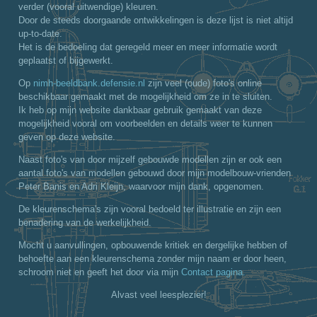
verder (vooral uitwendige) kleuren.
Door de steeds doorgaande ontwikkelingen is deze lijst is niet altijd
up-to-date.
Het is de bedoeling dat geregeld meer en meer informatie wordt
geplaatst of bijgewerkt.
Op
nimh-beeldbank.defensie.nl
zijn veel (oude) foto's online
beschikbaar gemaakt met de mogelijkheid om ze in te sluiten.
Ik heb op mijn website dankbaar gebruik gemaakt van deze
mogelijkheid vooral om voorbeelden en details weer te kunnen
geven op deze website.
Naast foto's van door mijzelf gebouwde modellen zijn er ook een
aantal foto's van modellen gebouwd door mijn modelbouw-vrienden
Peter Banis en Adri Kleijn, waarvoor mijn dank, opgenomen.
De kleurenschema's zijn vooral bedoeld ter illustratie en zijn een
benadering van de werkelijkheid.
Mocht u aanvullingen, opbouwende kritiek en dergelijke hebben of
behoefte aan een kleurenschema zonder mijn naam er door heen,
schroom niet en geeft het door via mijn
Contact pagina.
Alvast veel leesplezier!