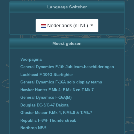
Language Switcher
Selecteer de taal
Nederlands (nl-NL)
Meest gelezen
Voorpagina
General Dynamics F-16: Jubileum-beschilderingen
Lockheed F-104G Starfighter
General Dynamics F-16A solo display teams
Hawker Hunter F.Mk.4; F.Mk.6 en T.Mk.7
General Dynamics F-16A(M)
Douglas DC-3/C-47 Dakota
Gloster Meteor F.Mk.4, F.Mk.8 & T.Mk.7
Republic F-84F Thunderstreak
Northrop NF-5