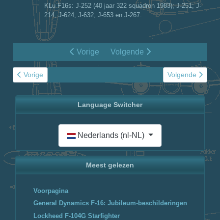
KLu F16s: J-252 (40 jaar 322 squadron 1983); J-251; J-
214; J-624; J-632; J-653 en J-267.
Vorige
Volgende
Vorig artikel: Northrop NF-5 display teams 1970 - 1988
Volgende artikel
Vorige
Volgende
Language Switcher
Selecteer de taal
Nederlands (nl-NL)
Meest gelezen
Voorpagina
General Dynamics F-16: Jubileum-beschilderingen
Lockheed F-104G Starfighter