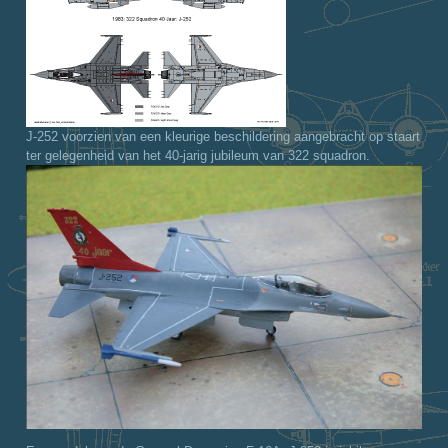
J-252 voorzien van een kleurige beschildering aangebracht op staart
ter gelegenheid van het 40-jarig jubileum van 322 squadron.