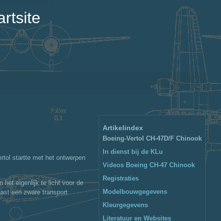
rtsite
Artikelindex
Boeing-Vertol CH-47D/F Chinook
In dienst bij de KLu
tol startte met het ontwerpen
Videos Boeing CH-47 Chinook
Registraties
et eigenlijk te licht voor de
Modelbouwgegevens
aast een zware transport
Kleurgegevens
Literatuur en Websites