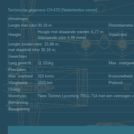
Technische gegevens CH-47D [Nederlandse versie]
Afmetingen:
Lengte met rotor
30,18 m
Rotordiameter
Hoogte met draaiende rotoren: 5,77 m;
Hoogte:
Staartrotor
Stilstaande rotor 4,99 meter.
Lengte zonder rotor: 15,88 m;
met draaiend rotor 30,18 m;
Gewichten:
Leeg gewicht:
11 151kg
Max. startgewi
Prestaties:
Max. snelheid
315 km/u
Kruissnelheid:
Vliegbereik:
2020 km
Plafond:
Overig:
Motortype:
Twee Textron Lycoming T55-L-714 met een vermogen v
Bemanning:
-
Bewapening: