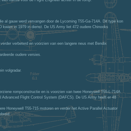
2, die al gauw werd vervangen door de Lycoming T55-Ga-714A. Dit type kon
7D kwam in 1979 in dienst. De US Army liet 472 oudere Chinooks
verder verbeterd en voorzien van een langere neus met Bendix
ardeerde oudere versies.
in volgradar.
rziene rompconstructie en is voorzien van twee Honeywell T55-L-714A
l Advanced Flight Control System (DAFCS). De US Army heeft er 48
ere Honeywell T55-715 motoren en verder het Active Parallel Actuator
breid.