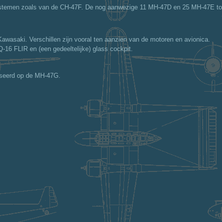
stemen zoals van de CH-47F. De nog aanwezige 11 MH-47D en 25 MH-47E toe
awasaki. Verschillen zijn vooral ten aanzien van de motoren en avionica.
-16 FLIR en (een gedeeltelijke) glass cockpit.
aseerd op de MH-47G.