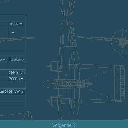
:
18,29 m
- m
cht:
24 494kg
256 km/u
7000 km
an 3629 kW elk
Volgende