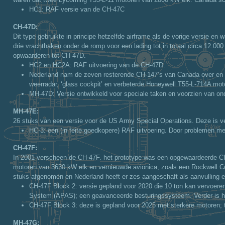
HC1
: RAF versie van de CH-47C
CH-47D:
Dit type gebruikte in principe hetzelfde airframe als de vorige versie 
drie vrachthaken onder de romp voor een lading tot in totaal circa 12.
opwaarderen tot CH-47D.
HC2 en HC2A
: RAF uitvoering van de CH-47D.
Nederland nam de zeven resterende CH-147’s van Canada over en l
weerradar, ‘glass cockpit’ en verbeterde Honeywell T55-L-714A mo
MH-47D
: Versie ontwikkeld voor speciale taken en voorzien van o
MH-47E:
26 stuks van een versie voor de US Army Special Operations. Deze is ver
HC-3
: een (in feite goedkopere) RAF uitvoering. Door problemen m
CH-47F:
In 2001 verscheen de CH-47F. het prototype was een opgewaardeerde CH
motoren van 3630 kW elk en vernieuwde avionica, zoals een Rockwell 
stuks afgenomen en Nederland heeft er zes aangeschaft als aanvulling 
CH-47F Block 2
: versie gepland voor 2020 die 10 ton kan vervoer
System (APAS); een geavanceerde besturingssysteem. Verder is het
CH-47F Block 3
: deze is gepland voor 2025 met sterkere motoren;
MH-47G: