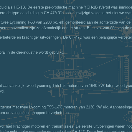
uid als HC-1B. De eerste pre-productie machine YCH-1B (Vertol was inmidde
erd de type-aanduiding in CH-47A ‘Chinook' gewijzigd volgens het nieuwe sy
k twee Lycoming T-53 van 2200 pk, elk gemonteerd aan de achterzijde van de 
seren bovendien zijn ze afzonderlijk aan te sturen. Bij uitval van één van de
verbeterde en krachtiger uitvoeringen. De CH-47D was een belangrijke verbet
al in de olie-industrie wordt gebruikt.
met aanvankelijk twee Lycoming T55-L-5 motoren van 1640 kW, later twee Ly
wd.
itgerust met twee Lycoming T55-L-7C motoren van 2130 KW elk. Aanpassingen
 om de vliegeigenschappen te verbeteren.
d, had krachtiger motoren en transmissies. De eerste uitvoeringen waren n
fte acht stuks aan onder de aanduiding CH-147. Deze had een hoist en ook e