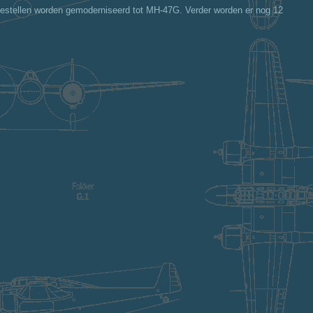
stellen worden gemoderniseerd tot MH-47G. Verder worden er nog 12