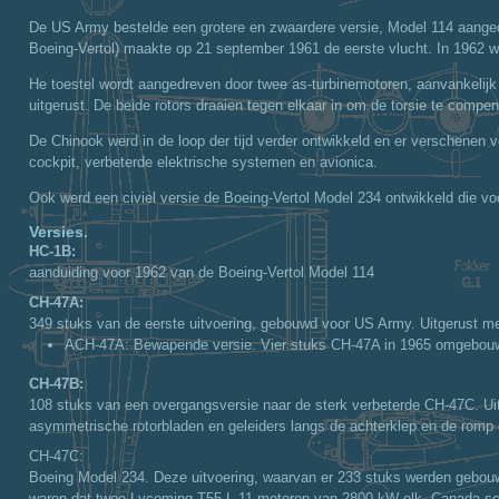
De US Army bestelde een grotere en zwaardere versie, Model 114 aanged
Boeing-Vertol) maakte op 21 september 1961 de eerste vlucht. In 1962 w
He toestel wordt aangedreven door twee as-turbinemotoren, aanvankelij
uitgerust. De beide rotors draaien tegen elkaar in om de torsie te compen
De Chinook werd in de loop der tijd verder ontwikkeld en er verschenen 
cockpit, verbeterde elektrische systemen en avionica.
Ook werd een civiel versie de Boeing-Vertol Model 234 ontwikkeld die voor
Versies.
HC-1B:
aanduiding voor 1962 van de Boeing-Vertol Model 114
CH-47A:
349 stuks van de eerste uitvoering, gebouwd voor US Army. Uitgerust 
ACH-47A
: Bewapende versie. Vier stuks CH-47A in 1965 omgebou
CH-47B:
108 stuks van een overgangsversie naar de sterk verbeterde CH-47C. U
asymmetrische rotorbladen en geleiders langs de achterklep en de romp
CH-47C:
Boeing Model 234. Deze uitvoering, waarvan er 233 stuks werden gebouw
waren dat twee Lycoming T55-L-11 motoren van 2800 kW elk. Canada scha