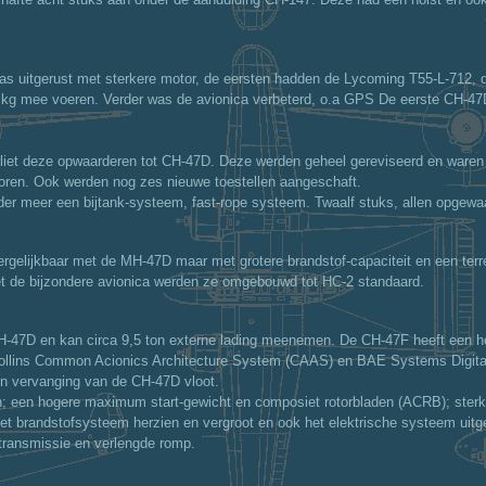
en was uitgerust met sterkere motor, de eersten hadden de Lycoming T55-L-71
000 kg mee voeren. Verder was de avionica verbeterd, o.a GPS De eerste CH-4
iet deze opwaarderen tot CH-47D. Deze werden geheel gereviseerd en waren 
toren. Ook werden nog zes nieuwe toestellen aangeschaft.
nder meer een bijtank-systeem, fast-rope systeem. Twaalf stuks, allen opgewa
gelijkbaar met de MH-47D maar met grotere brandstof-capaciteit en een terre
et de bijzondere avionica werden ze omgebouwd tot HC-2 standaard.
-47D en kan circa 9,5 ton externe lading meenemen. De CH-47F heeft een he
Collins Common Acionics Architecture System (CAAS) en BAE Systems Digita
en vervanging van de CH-47D vloot.
en; een hogere maximum start-gewicht en composiet rotorbladen (ACRB); sterk
 brandstofsysteem herzien en vergroot en ook het elektrische systeem uitge
 transmissie en verlengde romp.