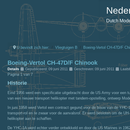
Neder
Dutch Model
U bevindt zich hier:
Vliegtuigen B
Boeing-Vertol CH-47D/F Ch
Boeing-Vertol CH-47D/F Chinook
Details
Gepubliceerd: 09 juni 2011
Geschreven: 09 juni 2011
Laats
Pagina 1 van 7
Historie
Eind 1956 werd een specificatie uitgebracht door de US Army voor een t
van een nieuwe transport helikopter met tandem-opstelling, ontwerp Mod
In juni 1958 werd Vertol een contract gegund voor de bouw van de YHC-1A
transport-rol en te zwaar voor de aanvalsrol. Er werd besloten om de UH
helikopter aan te schaffen.
De YHC-1A werd echter verder ontwikkeld en door de US Marines in 1962