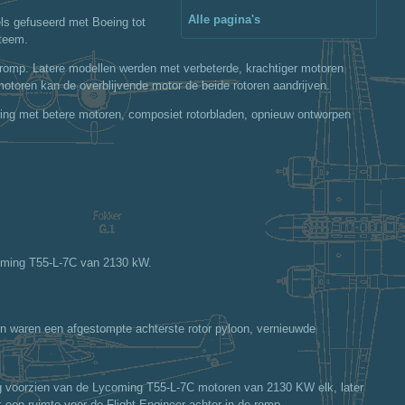
Alle pagina's
ls gefuseerd met Boeing tot
steem.
romp. Latere modellen werden met verbeterde, krachtiger motoren
 motoren kan de overblijvende motor de beide rotoren aandrijven.
ering met betere motoren, composiet rotorbladen, opnieuw ontworpen
coming T55-L-7C van 2130 kW.
 waren een afgestompte achterste rotor pyloon, vernieuwde
og voorzien van de Lycoming T55-L-7C motoren van 2130 KW elk, later
en ruimte voor de Flight Engineer achter in de romp.