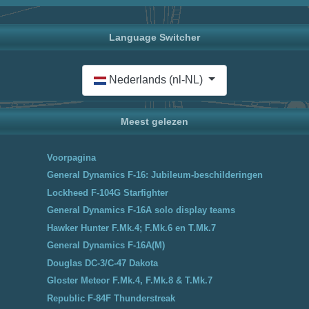
Language Switcher
Selecteer de taal
Nederlands (nl-NL)
Meest gelezen
Voorpagina
General Dynamics F-16: Jubileum-beschilderingen
Lockheed F-104G Starfighter
General Dynamics F-16A solo display teams
Hawker Hunter F.Mk.4; F.Mk.6 en T.Mk.7
General Dynamics F-16A(M)
Douglas DC-3/C-47 Dakota
Gloster Meteor F.Mk.4, F.Mk.8 & T.Mk.7
Republic F-84F Thunderstreak