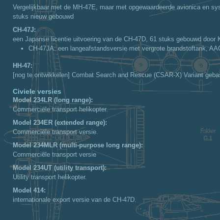
Vergelijkbaar met de MH-47E, maar met opgewaardeerde avionica en sy
stuks nieuw gebouwd
CH-47J:
een Japanse licentie uitvoering van de CH-47D, 61 stuks gebouwd door K
CH-47JA
: een langeafstandsversie met vergrote brandstoftank, AAQ
HH-47:
[nog te ontwikkelen] Combat Search and Rescue (CSAR-X) Variant geb
Civiele versies
Model 234LR (long range):
Commerciële transport helikopter.
Model 234ER (extended range):
Commerciële transport versie.
Model 234MLR (multi-purpose long range):
Commerciële transport versie
Model 234UT (utility transport):
Utility transport helikopter.
Model 414:
internationale export versie van de CH-47D.