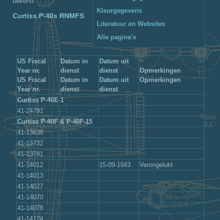
bekend.
Kleurgegevens
Curtiss P-40s RNMFS
Literatuur en Websites
Alle pagina's
US Fiscal
Datum in
Datum uit
Year nr.
dienst
dienst
Opmerkingen
US Fiscal
Datum in
Datum uit
Opmerkingen
Year nr.
dienst
dienst
Curtiss P-40E-1
41-24791
Curtiss P-40F & P-40F-15
41-13638
41-13732
41-13781
41-14012
15-09-1943
Verongelukt
41-14013
41-14027
41-14070
41-14078
41-14124