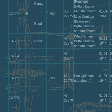
[Poublon]
Blauw
Buffalo-badge
aan stuurboord
43-
01-01-
0
C3-502
B
J-302
22975
1944
1
Miss Carriage
[Brameijer]
Rood
Buffalo-badge
aan stuurboord
Wham Bham
43-
01-01-
1
C3-503
Rood
Buffalo-badge
22976
1944
1
aan stuurboord
43-
01-01-
0
C3-504
-
22977
1944
1
43-
Don Quichote
01-01-
0
C3-505
-
J-305
22978
(stuurboord)
1944
1
43-
01-01-
1
C3-506
-
22979
1944
1