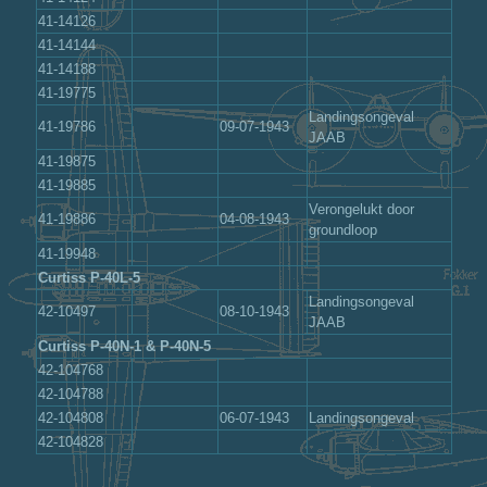
41-14126
41-14144
41-14188
41-19775
Landingsongeval
41-19786
09-07-1943
JAAB
41-19875
41-19885
Verongelukt door
41-19886
04-08-1943
groundloop
41-19948
Curtiss P-40L-5
Landingsongeval
42-10497
08-10-1943
JAAB
Curtiss P-40N-1 & P-40N-5
42-104768
42-104788
42-104808
06-07-1943
Landingsongeval
42-104828