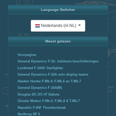
Language Switcher
Selecteer de taal
Nederlands (nl-NL)
Meest gelezen
Voorpagina
General Dynamics F-16: Jubileum-beschilderingen
Lockheed F-104G Starfighter
General Dynamics F-16A solo display teams
Hawker Hunter F.Mk.4; F.Mk.6 en T.Mk.7
General Dynamics F-16A(M)
Douglas DC-3/C-47 Dakota
Gloster Meteor F.Mk.4, F.Mk.8 & T.Mk.7
Republic F-84F Thunderstreak
Northrop NF-5