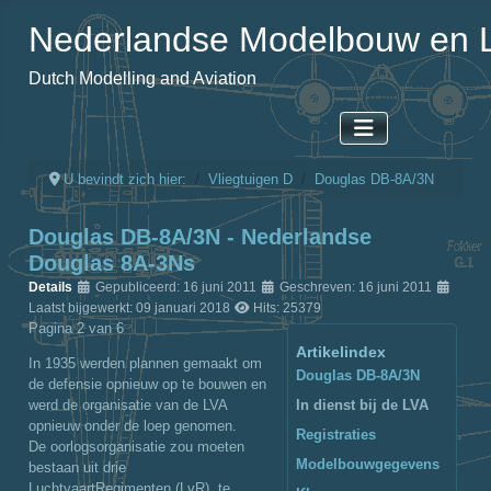
Nederlandse Modelbouw en L
Dutch Modelling and Aviation
U bevindt zich hier:
Vliegtuigen D
Douglas DB-8A/3N
Douglas DB-8A/3N - Nederlandse
Douglas 8A-3Ns
Details
Gepubliceerd: 16 juni 2011
Geschreven: 16 juni 2011
Laatst bijgewerkt: 09 januari 2018
Hits: 25379
Pagina 2 van 6
Artikelindex
In 1935 werden plannen gemaakt om
Douglas DB-8A/3N
de defensie opnieuw op te bouwen en
werd de organisatie van de LVA
In dienst bij de LVA
opnieuw onder de loep genomen.
Registraties
De oorlogsorganisatie zou moeten
Modelbouwgegevens
bestaan uit drie
LuchtvaartRegimenten (LvR), te