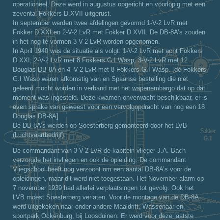
operationeel. Deze werd in augustus opgericht en voorlopig met een
zevental Fokkers D.XVII uitgerust.
In september werden twee afdelingen gevormd 1-V-2 LvR met
Fokker D.XXI en 2-V-2 LvR met Fokker D.XVII. De DB-8A’s zouden
in het nog te vormen 3-V-2 LvR worden opgenomen.
In April 1940 was de situatie als volgt: 1-V-2 LvR met acht Fokkers
D.XXI; 2-V-2 LvR met 8 Fokkers G.I Wasp, 3-V-2 LvR met 12
Douglas DB-8A en 4–V-2 LvR met 8 Fokkers G.I Wasp. [de Fokkers
G.I Wasp waren afkomstig van en Spaanse bestelling die niet
geleerd mocht worden in verband met het wapenembargo dat op dat
moment was ingesteld. Deze kwamen onverwacht beschikbaar, er is
even sprake van geweest voor een vervolgopdracht van nog een 18
Douglas DB-8A]
De DB-8A’s werden op Soesterberg gemonteerd door het LVB
(Luchtvaartbedrijf).
De commandant van 3-V-2 LvR de kapitein-vlieger J.A. Bach
verzorgde het invliegen en ook de opleiding. De commandant
Vliegschool heeft nog verzocht om een aantal DB-8A’s voor de
opleidingen, maar dit werd niet toegestaan. Het November-alarm op
7 november 1939 had allerlei verplaatsingen tot gevolg. Ook het
LVB moest Soesterberg verlaten. Voor de montage van de DB-8A
werd uitgekeken naar onder andere Maaldrift, Wassenaar en
sportpark Ockenburg, bij Loosduinen. Er werd voor deze laatste