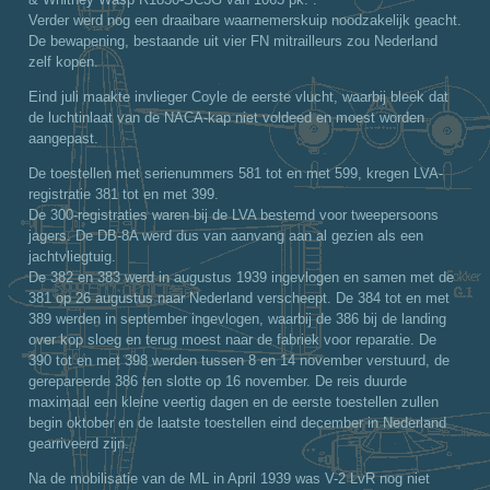
Verder werd nog een draaibare waarnemerskuip noodzakelijk geacht.
De bewapening, bestaande uit vier FN mitrailleurs zou Nederland
zelf kopen.
Eind juli maakte invlieger Coyle de eerste vlucht, waarbij bleek dat
de luchtinlaat van de NACA-kap niet voldeed en moest worden
aangepast.
De toestellen met serienummers 581 tot en met 599, kregen LVA-
registratie 381 tot en met 399.
De 300-registraties waren bij de LVA bestemd voor tweepersoons
jagers. De DB-8A werd dus van aanvang aan al gezien als een
jachtvliegtuig.
De 382 en 383 werd in augustus 1939 ingevlogen en samen met de
381 op 26 augustus naar Nederland verscheept. De 384 tot en met
389 werden in september ingevlogen, waarbij de 386 bij de landing
over kop sloeg en terug moest naar de fabriek voor reparatie. De
390 tot en met 398 werden tussen 8 en 14 november verstuurd, de
gerepareerde 386 ten slotte op 16 november. De reis duurde
maximaal een kleine veertig dagen en de eerste toestellen zullen
begin oktober en de laatste toestellen eind december in Nederland
gearriveerd zijn.
Na de mobilisatie van de ML in April 1939 was V-2 LvR nog niet