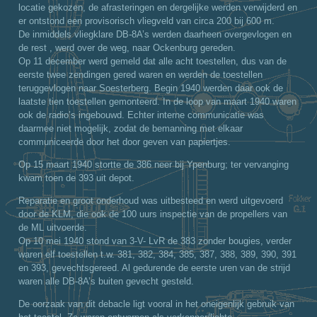
locatie gekozen, de afrasteringen en dergelijke werden verwijderd en
er ontstond een provisorisch vliegveld van circa 200 bij 600 m.
De inmiddels vliegklare DB-8A’s werden daarheen overgevlogen en
de rest , werd over de weg, naar Ockenburg gereden.
Op 11 december werd gemeld dat alle acht toestellen, dus van de
eerste twee zendingen gered waren en werden de toestellen
teruggevlogen naar Soesterberg. Begin 1940 werden daar ook de
laatste tien toestellen gemonteerd. In de loop van maart 1940 waren
ook de radio’s ingebouwd. Echter interne communicatie was
daarmee niet mogelijk, zodat de bemanning met elkaar
communiceerde door het door geven van papiertjes.
Op 15 maart 1940 stortte de 386 neer bij Ypenburg; ter vervanging
kwam toen de 393 uit depot.
Reparatie en groot onderhoud was uitbesteed en werd uitgevoerd
door de KLM, die ook de 100 uurs inspectie van de propellers van
de ML uitvoerde.
Op 10 mei 1940 stond van 3-V- LvR de 383 zonder bougies, verder
waren elf toestellen t.w. 381, 382, 384, 385, 387, 388, 389, 390, 391
en 393, gevechtsgereed. Al gedurende de eerste uren van de strijd
waren alle DB-8A’s buiten gevecht gesteld.
De oorzaak van dit debacle ligt vooral in het oneigenlijk gebruik van