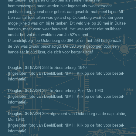
het toestel. Ze waren ontworpen als verkenner/lichte
bommenwerper, maar werden hier ingezet als tweepersoons
jachtvliegtuig, vooral door gebrek aan geschikt materieel bij de ML.
Een aantal toestellen was geland op Ockenburg waar echter geen
mogelijkheid was om bij te tanken. Dit veld viel op 10 mei in Duitse
handen, maar werd weer heroverd. Het was echter niet bruikbaar
omdat het vol met wrakken van Ju-52’s stond.
Uiteindelijk zijn op Ockenburg de 394 tot en met 398 buitgemaakt,
de 397 was zwaar beschadigd. De 390 werd geborgen door een
handelaar in oud ijzer, die zich voor berger uitgaf
Douglas DB-8A/3N 388 te Soesterberg, 1940.
[Ingesloten foto van BeeldBank NIMH. Klik op de foto voor bestel-
informatie]
Douglas DB-8A/3N 392 te Soesterberg, April-Mei 1940.
[Ingesloten foto van BeeldBank NIMH. Klik op de foto voor bestel-
informatie]
Douglas DB-8A/3N 396 afgevoerd van Ockenburg na de capitulatie,
Mei 1940.
[Ingesloten foto van BeeldBank NIMH. Klik op de foto voor bestel-
informatie]