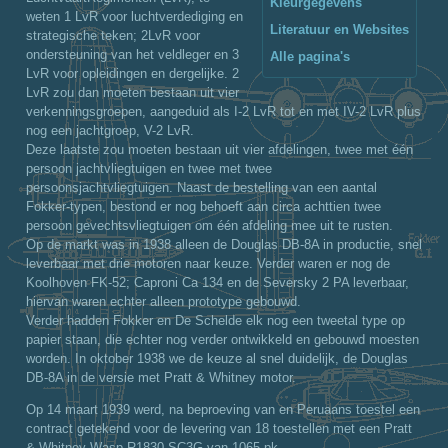
Kleurgegevens
weten 1 LvR voor luchtverdediging en
Literatuur en Websites
strategische teken; 2LvR voor
ondersteuning van het veldleger en 3
Alle pagina's
LvR voor opleidingen en dergelijke. 2
LvR zou dan moeten bestaan uit vier
verkenningsgroepen, aangeduid als I-2 LvR tot en met IV-2 LvR plus
nog een jachtgroep, V-2 LvR.
Deze laatste zou moeten bestaan uit vier afdelingen, twee met één
persoon jachtvliegtuigen en twee met twee
persoonsjachtvliegtuigen. Naast de bestelling van een aantal
Fokker-typen, bestond er nog behoeft aan circa achttien twee
persoon gevechtsvliegtuigen om één afdeling mee uit te rusten.
Op de markt was in 1938 alleen de Douglas DB-8A in productie, snel
leverbaar met drie motoren naar keuze. Verder waren er nog de
Koolhoven FK-52; Caproni Ca 134 en de Seversky 2 PA leverbaar,
hiervan waren echter alleen prototype gebouwd.
Verder hadden Fokker en De Schelde elk nog een tweetal type op
papier staan, die echter nog verder ontwikkeld en gebouwd moesten
worden. In oktober 1938 we de keuze al snel duidelijk, de Douglas
DB-8A in de versie met Pratt & Whitney motor.
Op 14 maart 1939 werd, na beproeving van en Peruaans toestel een
contract getekend voor de levering van 18 toestellen met een Pratt
& Whitney Wasp R1830-SC3G van 1065 pk. .