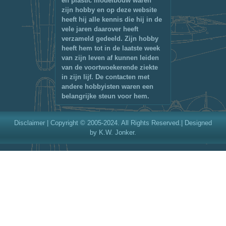
en plastic modelbouw waren
zijn hobby en op deze website
heeft hij alle kennis die hij in de
vele jaren daarover heeft
verzameld gedeeld. Zijn hobby
heeft hem tot in de laatste week
van zijn leven af kunnen leiden
van de voortwoekerende ziekte
in zijn lijf. De contacten met
andere hobbyisten waren een
belangrijke steun voor hem.
Disclaimer
| Copyright © 2005-2024. All Rights Reserved.| Designed
by K.W. Jonker.