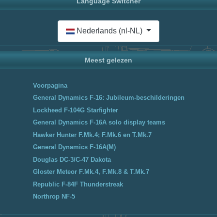
Language Switcher
Selecteer de taal
Nederlands (nl-NL)
Meest gelezen
Voorpagina
General Dynamics F-16: Jubileum-beschilderingen
Lockheed F-104G Starfighter
General Dynamics F-16A solo display teams
Hawker Hunter F.Mk.4; F.Mk.6 en T.Mk.7
General Dynamics F-16A(M)
Douglas DC-3/C-47 Dakota
Gloster Meteor F.Mk.4, F.Mk.8 & T.Mk.7
Republic F-84F Thunderstreak
Northrop NF-5