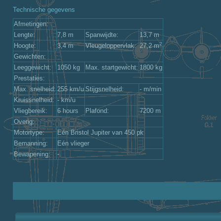
Technische gegevens
Afmetingen:
Lengte:
7,8 m
Spanwijdte:
13,7 m
2
Hoogte:
3,4 m
Vleugeloppervlak:
27,2 m
Gewichten:
Leeggewicht:
1050 kg
Max. startgewicht:
1800 kg
Prestaties:
Max. snelheid:
255 km/u
Stijgsnelheid:
- m/min
Kruissnelheid:
- km/u
Vliegbereik:
6 hours
Plafond:
7200 m
Overig:
Motortype:
Eén Bristol Jupiter van 450 pk
Bemanning:
Eén vlieger
Bewapening:
-