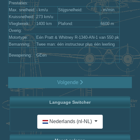
Prestaties:
Max. snelheid:
- km/u
Stijgsnelheid:
- m/min
Kruissnelheid:
273 km/u
Vliegbereik:
1400 km
Plafond:
6600 m
Overig:
Motortype:
Eén Pratt & Whitney R-1340-AN-1 van 550 pk
Bemanning:
Twee man: één instructeur plus één leerling
Bewapening:
GEen
Volgende
Language Switcher
Selecteer de taal
Nederlands (nl-NL)