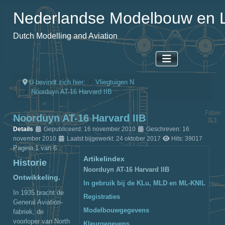
Nederlandse Modelbouw en L
Dutch Modelling and Aviation
U bevindt zich hier:
Vliegtuigen N
Noorduyn AT-16 Harvard IIB
Noorduyn AT-16 Harvard IIB
Details
Gepubliceerd: 16 november 2010
Geschreven: 16
november 2010
Laatst bijgewerkt: 24 oktober 2017
Hits: 39017
Pagina 1 van 6
Artikelindex
Historie
Noorduyn AT-16 Harvard IIB
Ontwikkeling.
In gebruik bij de KLu, MLD en ML-KNIL
In 1935 bracht de
Registraties
General Aviation-
Modelbouwgegevens
fabriek, de
voorloper van North
Kleurgegevens