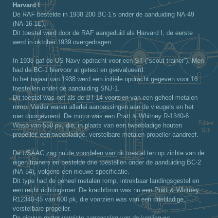
Harvard I
De RAF bestelde in 1938 200 BC-1’s onder de aanduiding NA-49
(NA-16-1E).
Dit toestel werd door de RAF aangeduid als Harvard I, de eerste
werd in oktober 1939 overgedragen.
In 1938 gaf de US Navy opdracht voor een ST (“scout trainer”). Men
had de BC-1 hiervoor al getest en geëvalueerd.
In het najaar van 1938 werd een initiële opdracht gegeven voor 16
toestellen onder de aanduiding SNJ-1.
Dit toestel was net als de BT-14 voorzien van een geheel metalen
romp. Verder waren allerlei aanpassingen aan de vleugels en het
roer doorgevoerd. De motor was een Pratt & Whitney R-1340-6
Wasp van 550 pk, die, in plaats van een tweebladige houten
propeller, een tweebladige, verstelbare metalen propeller aandreef.
De USAAC zag nu de voordelen van dit toestel ten op zichte van de
eigen trainers en bestelde drie toestellen onder de aanduiding BC-2
(NA-54), volgens een nieuwe specificatie.
Dit type had de geheel metalen romp, intrekbaar landingsgestel en
een recht richtingsroer. De krachtbron was nu een Pratt & Whitney
R12340-45 van 600 pk, die voorzien was van een driebladige,
verstelbare propeller.
De nieuwe motor vereiste aanpassing van de koeling en