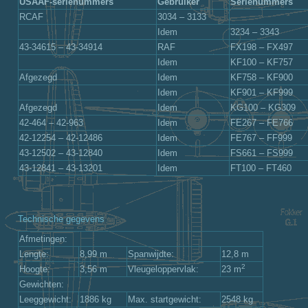
USAAF-serienummers
Gebruiker
Serienummers
RCAF
3034 – 3133
Idem
3234 – 3343
43-34615 – 43-34914
RAF
FX198 – FX497
Idem
KF100 – KF757
Afgezegd
Idem
KF758 – KF900
Idem
KF901 – KF999
Afgezegd
Idem
KG100 – KG309
42-464 – 42-963
Idem
FE267 – FE766
42-12254 – 42-12486
Idem
FE767 – FF999
43-12502 – 43-12840
Idem
FS661 – FS999
43-12841 – 43-13201
Idem
FT100 – FT460
Technische gegevens
Afmetingen:
Lengte:
8,99 m
Spanwijdte:
12,8 m
2
Hoogte:
3,56 m
Vleugeloppervlak:
23 m
Gewichten:
Leeggewicht:
1886 kg
Max. startgewicht:
2548 kg