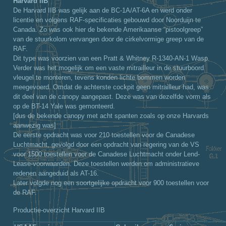
Harvard IIB
De Harvard IIB was gelijk aan de BC-1A/AT-6A en werd onder
licentie en volgens RAF-specificaties gebouwd door Noorduijn te
Canada. Zo was ook hier de bekende Amerikaanse “pistoolgreep”
van de stuurkolom vervangen door de cirkelvormige greep van de
RAF.
Dit type was voorzien van een Pratt & Whitney R-1340-AN-1 Wasp.
Verder was het mogelijk om een vaste mitrailleur in de stuurboord
vleugel te monteren, tevens konden lichte bommen worden
meegevoerd. Omdat de achterste cockpit geen mitrailleur had, was
dit deel van de canopy aangepast. Deze was van dezelfde vorm als
op de BT-14 Yale was gemonteerd.
[dus de bekende canopy met acht spanten zoals op onze Harvards
aanwezig was]
De eerste opdracht was voor 210 toestellen voor de Canadese
Luchtmacht, gevolgd door een opdracht van regering van de VS
voor 1500 toestellen voor de Canadese Luchtmacht onder Lend-
Lease-voorwaarden. Deze toestellen werden om administratieve
redenen aangeduid als AT-16.
Later volgde nog een soortgelijke opdracht voor 900 toestellen voor
de RAF.
Productie-overzicht Harvard IIB