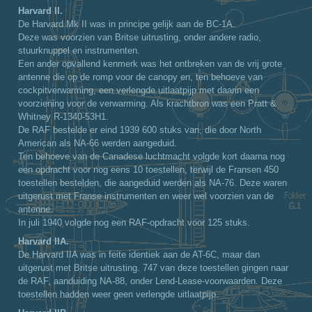
Harvard II.
De Harvard Mk II was in principe gelijk aan de BC-1A.
Deze was voorzien van Britse uitrusting, onder andere radio,
stuurknuppel en instrumenten.
Een ander opvallend kenmerk was het ontbreken van de vrij grote
antenne die op de romp voor de canopy en, ten behoeve van
cockpitverwarming, een verlengde uitlaatpijp met daarin een
voorziening voor de verwarming. Als krachtbron was een Pratt &
Whitney R-1340-53H1.
De RAF bestelde er eind 1939 600 stuks van, die door North
American als NA-66 werden aangeduid.
Ten behoeve van de Canadese luchtmacht volgde kort daarna nog
een opdracht voor nog eens 10 toestellen, terwijl de Fransen 450
toestellen bestelden, die aangeduid werden als NA-76. Deze waren
uitgerust met Franse instrumenten en weer wel voorzien van de
antenne.
In juli 1940 volgde nog een RAF-opdracht voor 125 stuks.
Harvard IIA.
De Harvard IIA was in feite identiek aan de AT-6C, maar dan
uitgerust met Britse uitrusting. 747 van deze toestellen gingen naar
de RAF, aanduiding NA-88, onder Lend-Lease-voorwaarden. Deze
toestellen hadden weer geen verlengde uitlaatpijp.