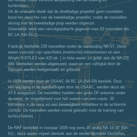
luchtinlaten.
Uit de evaluatie bleek dat de driebladige propeller geen voordelen
bood ten opzichte van de tweebladige propeller, zodat de toestellen
alsnog met de tweebladige prop werden uitgerust.
Uiteindelijk werd een vervolgopdracht gegeven voor 83 toestellen als
BC-1A (NA-55-1).
Frankrijk bestelde 230 toestellen onder de aanduiding NA-57. Deze
waren voorzien van specifieke (metrische) instrumenten en een
Wright R-975-E3 van 420 pk. [ in feite waren ze gelijk aan de NA-23]
Alle toestellen werden afgeleverd, waarvan een vijftigtal door de
Duitsers werden buitgemaakt en gebruikt.
In 1939 werden door de USAAC 94 BC-1A (NA-59) besteld. Door
een wijziging in de aanduidingen door de USAAC, werden deze als
AT-6 aangeduid. De toestellen hadden een grote DF-antenne onder
de romp, de mogelijkheid voor het voeren van een vaste .30
mitrailleur in de neus en een beweegbare mitrailleur in de achterste
cockpit. De toestellen werden vooral gebruikt voor de training van
luchtschutters.
De RAF bestelde in voorjaar 1939 nog eens 30 stuks NA-16-1E (NA-
61) ; deze waren vrijwel identiek aan de eerder bestelde toestellen.