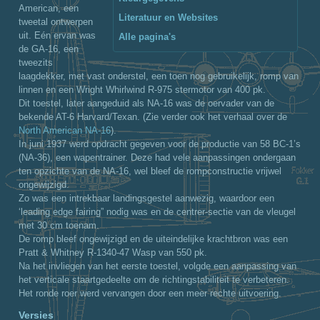
American, een
Literatuur en Websites
tweetal ontwerpen
uit. Eén ervan was
Alle pagina's
de GA-16, een
tweezits
laagdekker, met vast onderstel, een toen nog gebruikelijk, romp van
linnen en een Wright Whirlwind R-975 stermotor van 400 pk.
Dit toestel, later aangeduid als NA-16 was de oervader van de
bekende AT-6 Harvard/Texan. (Zie verder ook het verhaal over de
North American NA-16
).
In juni 1937 werd opdracht gegeven voor de productie van 58 BC-1’s
(NA-36), een wapentrainer. Deze had vele aanpassingen ondergaan
ten opzichte van de NA-16, wel bleef de rompconstructie vrijwel
ongewijzigd.
Zo was een intrekbaar landingsgestel aanwezig, waardoor een
‘leading edge fairing” nodig was en de centrer-sectie van de vleugel
met 30 cm toenam.
De romp bleef ongewijzigd en de uiteindelijke krachtbron was een
Pratt & Whitney R-1340-47 Wasp van 550 pk.
Na het invliegen van het eerste toestel, volgde een aanpassing van
het verticale staartgedeelte om de richtingstabiliteit te verbeteren.
Het ronde roer werd vervangen door een meer rechte uitvoering.
Versies