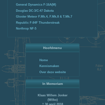
General Dynamics F-16A(M)
Douglas DC-3/C-47 Dakota
Gloster Meteor F.Mk.4, F.Mk.8 & T.Mk.7
Republic F-84F Thunderstreak
Northrop NF-5
Hoofdmenu
Home
Kennismaken
Over deze website
In Memoriam
Klaas Willem Jonker
(Wilko)
† 30 april 2018