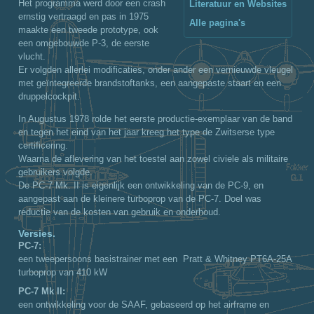
Het programma werd door een crash
Literatuur en Websites
ernstig vertraagd en pas in 1975
Alle pagina's
maakte een tweede prototype, ook
een omgebouwde P-3, de eerste
vlucht.
Er volgden allerlei modificaties, onder ander een vernieuwde vleugel
met geïntegreerde brandstoftanks, een aangepaste staart en een
druppelcockpit.
In Augustus 1978 rolde het eerste productie-exemplaar van de band
en tegen het eind van het jaar kreeg het type de Zwitserse type
certificering.
Waarna de aflevering van het toestel aan zowel civiele als militaire
gebruikers volgde.
De PC-7 Mk. II is eigenlijk een ontwikkeling van de PC-9, en
aangepast aan de kleinere turboprop van de PC-7. Doel was
reductie van de kosten van gebruik en onderhoud.
Versies.
PC-7:
een tweepersoons basistrainer met een Pratt & Whitney PT6A-25A
turboprop van 410 kW
PC-7 Mk II:
een ontwikkeling voor de SAAF, gebaseerd op het airframe en