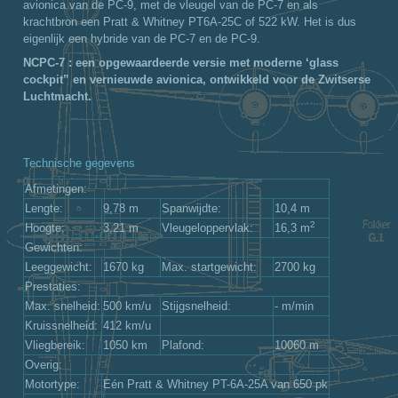
avionica van de PC-9, met de vleugel van de PC-7 en als
krachtbron een Pratt & Whitney PT6A-25C of 522 kW. Het is dus
eigenlijk een hybride van de PC-7 en de PC-9.
NCPC-7 : een opgewaardeerde versie met moderne ‘glass
cockpit” en vernieuwde avionica, ontwikkeld voor de Zwitserse
Luchtmacht.
Technische gegevens
Afmetingen:
Lengte:
9,78 m
Spanwijdte:
10,4 m
2
Hoogte:
3,21 m
Vleugeloppervlak:
16,3 m
Gewichten:
Leeggewicht:
1670 kg
Max. startgewicht:
2700 kg
Prestaties:
Max. snelheid:
500 km/u
Stijgsnelheid:
- m/min
Kruissnelheid:
412 km/u
Vliegbereik:
1050 km
Plafond:
10060 m
Overig:
Motortype:
Eén Pratt & Whitney PT-6A-25A van 650 pk