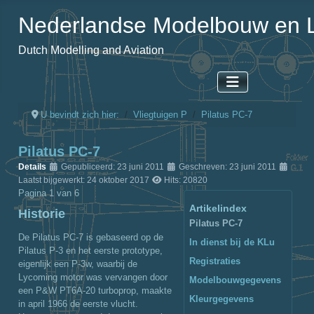
Nederlandse Modelbouw en L
Dutch Modelling and Aviation
U bevindt zich hier:
Vliegtuigen P
Pilatus PC-7
Pilatus PC-7
Details
Gepubliceerd: 23 juni 2011
Geschreven: 23 juni 2011
Laatst bijgewerkt: 24 oktober 2017
Hits: 20820
Pagina 1 van 6
Artikelindex
Historie
Pilatus PC-7
De Pilatus PC-7 is gebaseerd op de
In dienst bij de KLu
Pilatus P-3 en het eerste prototype,
Registraties
eigenlijk een P-3w, waarbij de
Lycoming motor was vervangen door
Modelbouwgegevens
een P&W PT6A-20 turboprop, maakte
Kleurgegevens
in april 1966 de eerste vlucht.