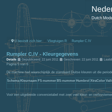
Neder
Dutch Model
U bevindt zich hier:
Vliegtuigen R
Rumpler C.IV
Rumpler C.IV - Kleurgegevens
Details
Gepubliceerd: 22 juni 2011
Geschreven: 22 juni 2011
Laats
Pagina 5 van 6
De machine had waarschijnlijk de standaard Duitse kleuren uit die period
Schema
Kleurnaam
FS-nummer
BS-nummer
Humbrol
XtraColor
Val
Voor een uitgebreide conversietabel met zeer veel kleur- en verfsysteme