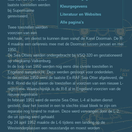
laatste toestellen werden
Kleurgegevens
bij Supermarine
Literatuur en Websites
gereviseerd.
Alle pagina's
Twee toestellen werden
voorzien van een
trekhaak, om dienst te kunnen doen vanaf de Karel Doorman. De R-
4 maakte een oefenreis mee met de Doorman tussen januari en mei
1950.
De Sea Otters werden ondergebracht bij VSQ 320 en gestationeerd
op vliegkamp Valkenburg.
In de loop van 1950 werden nog eens drie civiele toestellen in
Engeland aangekocht. Deze werden gesloopt voor onderdelen.
In december 1950 werd de laatste Ex-RAF Sea Otter afgeleverd, de
R-8. Rond die tijd waren de toestellen al voorzien van een nieuwe L-
registratie. Waarschijnlijk is de R-8 al in Engeland voorzien van de
nieuwe registratie.
In februari 1951 werd de eerste Sea Otter, L-4 al buiten dienst
gesteld, daar het toestel in een te slechte staat bleek te zijn om
reparatie nog lonend te maken. Deze werd vervangen door de L-2,
die uit opslag werd gehaald.
Op 24 april 1952 maakte de L-6 tijdens een landing op de
Westeinderplassen een neusstandje en moest worden