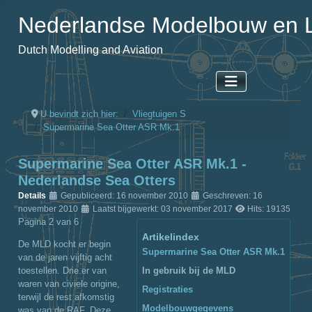
Nederlandse Modelbouw en L
Dutch Modelling and Aviation
U bevindt zich hier:
Vliegtuigen S
Supermarine Sea Otter ASR Mk.1
Supermarine Sea Otter ASR Mk.1 -
Nederlandse Sea Otters
Details
Gepubliceerd: 16 november 2010
Geschreven: 16
november 2010
Laatst bijgewerkt: 03 november 2017
Hits: 19135
Pagina 2 van 6
Artikelindex
De MLD kocht er begin
Supermarine Sea Otter ASR Mk.1
van de jaren vijftig acht
toestellen. Drie er van
In gebruik bij de MLD
waren van civiele origine,
Registraties
terwijl de rest afkomstig
Modelbouwgegevens
was van de RAF. Deze