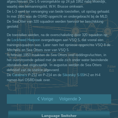
afgeschreven. De L-5 verongelukte op 24 juli 1952 nabij Moerdijk,
waarbij een bemanningslid, W.H. Brusse omkwam.
De L-3 werd ter vervanging van beide toestellen, uit opslag gehaald.
In mei 1951 was de OSRD opgericht en ondergebracht bij de MLD.
De SeaOtter van 320 squadron werden hiervoor ter beschikking
gesteld.
De toestellen werden, na de overschakeling door 320 squadron op
de
Lockheed Harpoon
overgedragen aan VSQ 5, dat vooral een
trainingssquadron was. Later nam het opnieuw opgerichte VSQ 8 de
Mitchells en Sea Otters over van VSQ 5.
In februari 1953 maakten de Sea Otters veel reddingsvluchten, in
het overstroomde gebied met de vele zich onder water bevindende
obstakels niet ongevaarlijk. In augustus werden de Sea Otters
definitief van de sterkte afgevoerd.
De
Catalina’s
P-212 en P-214 en de
Sikorsky S-55
H-2 en H-4
namen hun OSRD-taak over.
Vorige
Volgende
Language Switcher