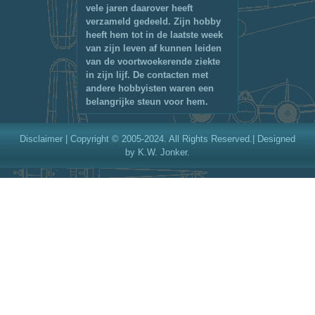
vele jaren daarover heeft
verzameld gedeeld. Zijn hobby
heeft hem tot in de laatste week
van zijn leven af kunnen leiden
van de voortwoekerende ziekte
in zijn lijf. De contacten met
andere hobbyisten waren een
belangrijke steun voor hem.
Disclaimer
| Copyright © 2005-2024. All Rights Reserved.| Designed
by K.W. Jonker.