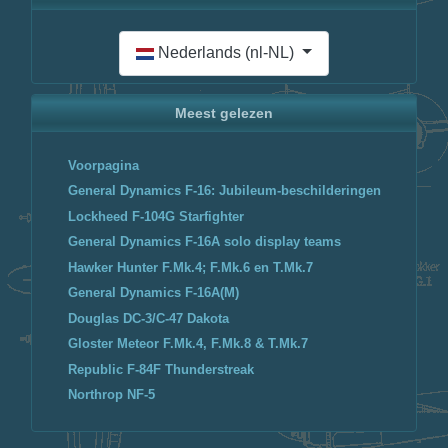
Selecteer de taal
Nederlands (nl-NL)
Meest gelezen
Voorpagina
General Dynamics F-16: Jubileum-beschilderingen
Lockheed F-104G Starfighter
General Dynamics F-16A solo display teams
Hawker Hunter F.Mk.4; F.Mk.6 en T.Mk.7
General Dynamics F-16A(M)
Douglas DC-3/C-47 Dakota
Gloster Meteor F.Mk.4, F.Mk.8 & T.Mk.7
Republic F-84F Thunderstreak
Northrop NF-5