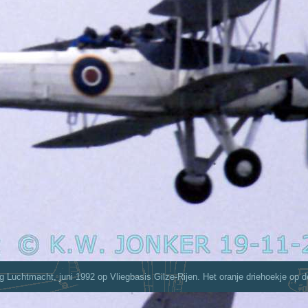
ag Luchtmacht, juni 1992 op Vliegbasis Gilze-Rijen. Het oranje driehoekje op 