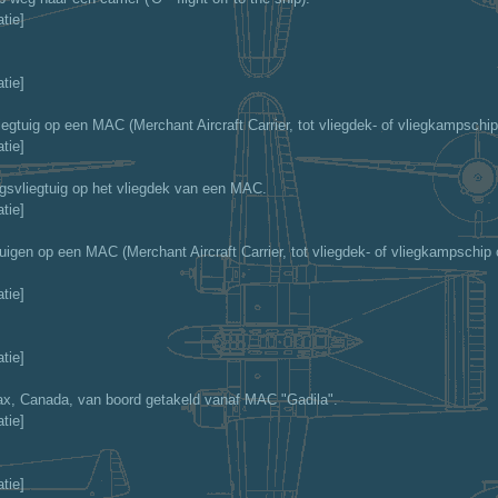
tie]
tie]
iegtuig op een MAC (Merchant Aircraft Carrier, tot vliegdek- of vliegkampsch
tie]
ngsvliegtuig op het vliegdek van een MAC.
tie]
tuigen op een MAC (Merchant Aircraft Carrier, tot vliegdek- of vliegkampschip
tie]
tie]
fax, Canada, van boord getakeld vanaf MAC "Gadila".
tie]
tie]