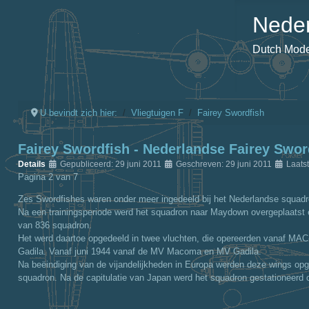
Neder
Dutch Model
U bevindt zich hier:
Vliegtuigen F
Fairey Swordfish
Fairey Swordfish - Nederlandse Fairey Swo
Details
Gepubliceerd: 29 juni 2011
Geschreven: 29 juni 2011
Laatst
Pagina 2 van 7
Zes Swordfishes waren onder meer ingedeeld bij het Nederlandse squadron
Na een trainingsperiode werd het squadron naar Maydown overgeplaatst en
van 836 squadron.
Het werd daartoe opgedeeld in twee vluchten, die opereerden vanaf M
Gadila. Vanaf juni 1944 vanaf de MV Macoma en MV Gadila.
Na beëindiging van de vijandelijkheden in Europa werden deze wings opg
squadron. Na de capitulatie van Japan werd het squadron gestationeerd