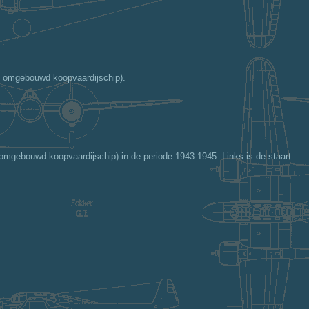
ip omgebouwd koopvaardijschip).
 omgebouwd koopvaardijschip) in de periode 1943-1945. Links is de staart