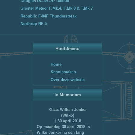
Douglas DC-3/C-47 Dakota
Gloster Meteor F.Mk.4, F.Mk.8 & T.Mk.7
Republic F-84F Thunderstreak
Northrop NF-5
Hoofdmenu
Home
Kennismaken
Over deze website
In Memoriam
Klaas Willem Jonker
(Wilko)
† 30 april 2018
Op maandag 30 april 2018 is
Wilko Jonker na een lang