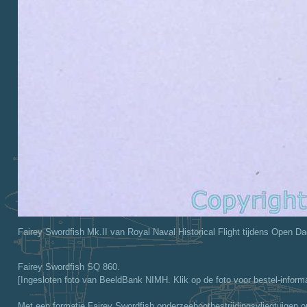
Fairey Swordfish Mk.II van Royal Naval Historical Flight tijdens Open Da
Fairey Swordfish SQ 860.
[Ingesloten foto van BeeldBank NIMH. Klik op de foto voor bestel-informa
Met een formatie Fairey Swordfish onderzeebootbestrijdingsvliegtuigen op w