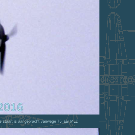
de staart is aangebracht vanwege 75 jaar MLD.