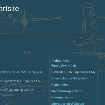
rtsite
Artikelindex
Fairey Swordfish
ergebracht bij de MAC-schip Wing
Gebruik bij 860 squadron FAA.
Video's Fairey Swordfish
logen vanaf de MV Acavus en MV
Registraties
da III
s afkomstig van 822
Modelbouwgegevens
Kleurgegevens
Literatuur en Websites