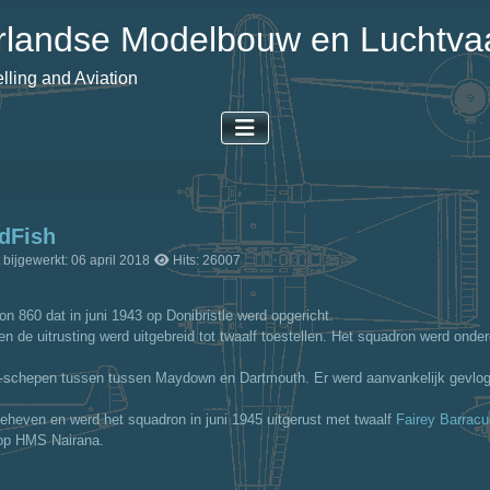
landse Modelbouw en Luchtvaa
ling and Aviation
rdFish
 bijgewerkt: 06 april 2018
Hits: 26007
 860 dat in juni 1943 op Donibristle werd opgericht.
 de uitrusting werd uitgebreid tot twaalf toestellen. Het squadron werd ond
AC-schepen tussen tussen Maydown en Dartmouth. Er werd aanvankelijk gev
eheven en werd het squadron in juni 1945 uitgerust met twaalf
Fairey Barracu
 op HMS Nairana.