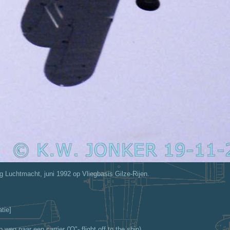
g Luchtmacht, juni 1992 op Vliegbasis Gilze-Rijen.
tie]
eg naar een carrier ('O"- flight off to the ship).