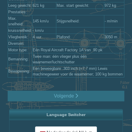
Leeg gewicht:
621 kg
Max. start gewicht:
972 kg
Prestaties:
Max.
145 km/u
Stijgsnelheid:
- m/min
snelheid:
kruissnelheid:
- km/u
Vliegbereik:
4 uur
Plafond:
3050 m
Diversen:
Motor type:
Eén Royal Aircraft Factory 1A van 90 pk
Twee man: één vlieger plus één
Bemanning:
waarnemer/luchtschutter
Een beweegbare .303 inch (=7.7 mm) Lewis
Bewapening:
machinegeweer voor de waarnemer; 100 kg bommen
Volgende
Language Switcher
Selecteer de taal