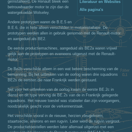
geïnstalleerd. De Renault bleek een
Literatuur en Websites
betrouwbaarder motor te zijn dan de
Alle pagina's
watergekoelde Wolseley.
Andere prototypen waren de B.E.5 en
B.E.6, die in feite alleen verschilden in motorinstallatie. De
prototypen werden allen in gebruik genomen met de Renault-motor
en aangeduid als BE2.
De eerste productiemachines, aangeduid als BE2a waren vrijwel
gelijk aan de prototypen en eveneens uitgerust met de Renault-
motor.
De Be2b verschilde alleen in een wat betere bescherming van de
bemanning. Bij het uitbreken van de oorlog waren drie squadrons
BE2s de eersten die naar Frankrijk werden gestuurd.
Net voor het uitbreken van de oorlog kwam de eerste BE.2c in
dienst en dit type verving de BE.2s van de in Frankrijk gelegerde
squadrons. Het nieuwe toestel was stabieler dan zijn voorgangers,
noodzakelijk geacht voor de verkennerstaak.
Het verschilde vooral in de nieuwe, herzien vleugelvorm,
staartsectie, ailerons en een rugvin. Later werd de rugvin vergroot.
De productietoestellen werden later allemaal uitgerust met een